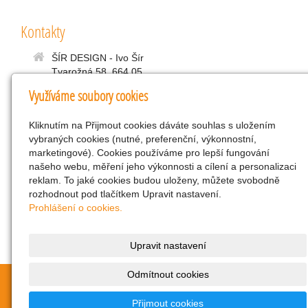
Kontakty
ŠÍR DESIGN - Ivo Šír
Tvarožná 58, 664 05
Využíváme soubory cookies
sirdesign@volny.cz
+420 603 235 646
Kliknutím na Přijmout cookies dáváte souhlas s uložením
vybraných cookies (nutné, preferenční, výkonnostní,
Oblíbené odkazy
marketingové). Cookies používáme pro lepší fungování
našeho webu, měření jeho výkonnosti a cílení a personalizaci
Lepidla Surefix
reklam. To jaké cookies budou uloženy, můžete svobodně
Lepidla a tmely Cyberbond
rozhodnout pod tlačítkem Upravit nastavení.
Centrum registrace odkazů
Prohlášení o cookies.
Upravit nastavení
Odmítnout cookies
© 2026
ŠÍR DESIGN - Ivo Šír
|
Mapa webu
Přijmout cookies
inPage
-
webové stránky
s AI,
doména
a
webhosting
u