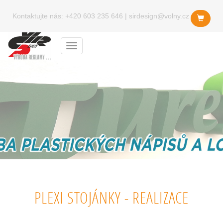
Kontaktujte nás:
+420 603 235 646
|
sirdesign@volny.cz
Menu
PLEXI STOJÁNKY - REALIZACE